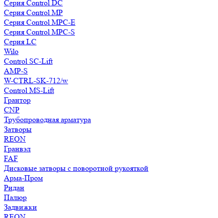
Серия Control DC
Серия Control MP
Серия Control MPC-E
Серия Control MPC-S
Серия LC
Wilo
Control SC-Lift
AMP-S
W-CTRL-SK-712/w
Control MS-Lift
Грантор
CNP
Трубопроводная арматура
Затворы
REON
Гранвэл
FAF
Дисковые затворы с поворотной рукояткой
Арма-Пром
Ридан
Палюр
Задвижки
REON