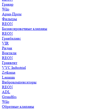
Гранар
Wilo
Арма-Пром
Фильтры
REON
Балансировочные клапаны
REON
Гранбаланс
VIR
Ридан
Вентили
REON
Гранвент
VYC Industrial
Zetkama
Lammin
Виброкомпенсаторы
REON
ADL
Grundfos
Wilo
Обратные клапаны