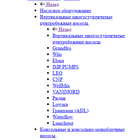
Назад
Насосное оборудование
Вертикальные многоступенчатые
центробежные насосы
Назад
Вертикальные многоступенчатые
центробежные насосы
Grundfos
Wilo
Ebara
IMP PUMPS
LEO
CNP
WellMix
VANDJORD
Ридан
Lowara
Гранпамп (ADL)
Waterflow
Liancheng
Консольные и консольно-моноблочные
насосы