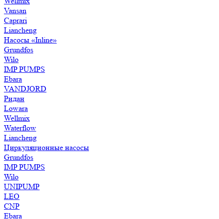
Wellmix
Vansan
Caprari
Liancheng
Насосы «Inline»
Grundfos
Wilo
IMP PUMPS
Ebara
VANDJORD
Ридан
Lowara
Wellmix
Waterflow
Liancheng
Циркуляционные насосы
Grundfos
IMP PUMPS
Wilo
UNIPUMP
LEO
CNP
Ebara