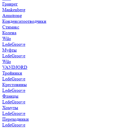
Гранрег
Mankenberg
Armstrong
Конденсатоотводчики
Стимакс
Колена
Wilo
LedeGroove
Муфты
LedeGroove
Wilo
VANDJORD
Тройники
LedeGroove
Крестовины
LedeGroove
Фланцы
LedeGroove
Хомуты
LedeGroove
Переходники
LedeGroove