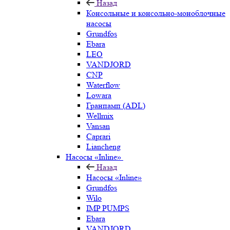
Назад
Консольные и консольно-моноблочные
насосы
Grundfos
Ebara
LEO
VANDJORD
CNP
Waterflow
Lowara
Гранпамп (ADL)
Wellmix
Vansan
Caprari
Liancheng
Насосы «Inline»
Назад
Насосы «Inline»
Grundfos
Wilo
IMP PUMPS
Ebara
VANDJORD