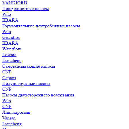
VANDJORD
Поверхностные насосы
Wilo
EBARA
Горизонтальные центробежные насосы
Wilo
Grundfos
EBARA
Waterflow
Lowara
Liancheng
Самовсасывающие насосы
CNP
Caprari
Полупогружные насосы
CNP
Насосы двухстороннего всасывания
Wilo
CNP
Ливгидромаш
Vansan
Liancheng