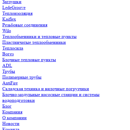
Заглушки
LedeGroove
Теплоизоляция
Kaiflex
Резьбовые соединения
Wilo
Теплообменники и тепловые пункты
Пластинчатые теплообменники
Теплосила
Вогез
Блочные тепловые пункты
ADL
Трубы
Полимерные трубы
AntiFire
Складская техника и вилочные погрузчики
Блочно-модульные насосные станции и системы
водоподготовки
Блог
Компания
О компании
Новости
Команда