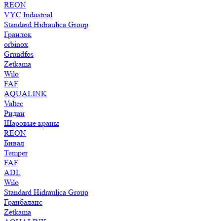
REON
VYC Industrial
Standard Hidraulica Group
Гранлок
orbinox
Grundfos
Zetkama
Wilo
FAF
AQUALINK
Valtec
Ридан
Шаровые краны
REON
Бивал
Temper
FAF
ADL
Wilo
Standard Hidraulica Group
Гранбаланс
Zetkama