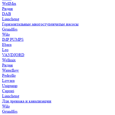
WellMix
Ридан
DAB
Liancheng
Горизонтальные многоступенчатые насосы
Grundfos
Wilo
IMP PUMPS
Ebara
Leo
VANDJORD
Wellmix
Ридан
Waterflow
Pedrollo
Lowara
Unipump
Caprari
Liancheng
Для дренажа и канализации
Wilo
Grundfos