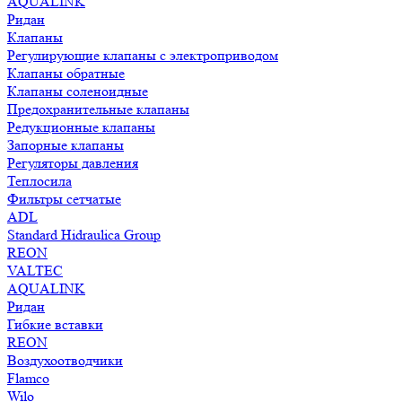
AQUALINK
Ридан
Клапаны
Регулирующие клапаны с электроприводом
Клапаны обратные
Клапаны соленоидные
Предохранительные клапаны
Редукционные клапаны
Запорные клапаны
Регуляторы давления
Теплосила
Фильтры сетчатые
ADL
Standard Hidraulica Group
REON
VALTEC
AQUALINK
Ридан
Гибкие вставки
REON
Воздухоотводчики
Flamco
Wilo