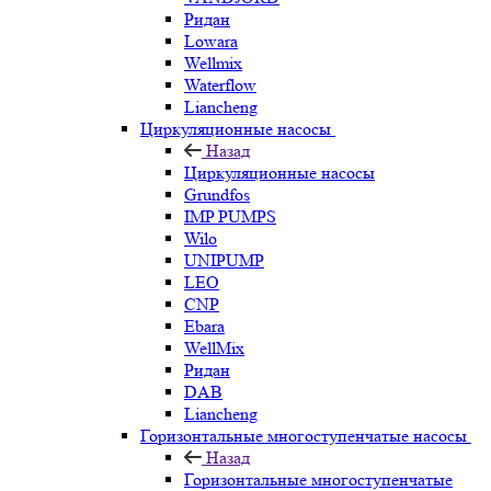
Ридан
Lowara
Wellmix
Waterflow
Liancheng
Циркуляционные насосы
Назад
Циркуляционные насосы
Grundfos
IMP PUMPS
Wilo
UNIPUMP
LEO
CNP
Ebara
WellMix
Ридан
DAB
Liancheng
Горизонтальные многоступенчатые насосы
Назад
Горизонтальные многоступенчатые