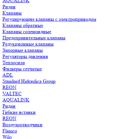
AQUALINK
Ридан
Клапаны
Регулирующие клапаны с электроприводом
Клапаны обратные
Клапаны соленоидные
Предохранительные клапаны
Редукционные клапаны
Запорные клапаны
Регуляторы давления
Теплосила
Фильтры сетчатые
ADL
Standard Hidraulica Group
REON
VALTEC
AQUALINK
Ридан
Гибкие вставки
REON
Воздухоотводчики
Flamco
Wilo