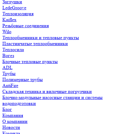
Заглушки
LedeGroove
Теплоизоляция
Kaiflex
Резьбовые соединения
Wilo
Теплообменники и тепловые пункты
Пластинчатые теплообменники
Теплосила
Вогез
Блочные тепловые пункты
ADL
Трубы
Полимерные трубы
AntiFire
Складская техника и вилочные погрузчики
Блочно-модульные насосные станции и системы
водоподготовки
Блог
Компания
О компании
Новости
Команда