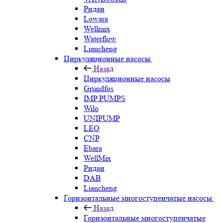
Ридан
Lowara
Wellmix
Waterflow
Liancheng
Циркуляционные насосы
Назад
Циркуляционные насосы
Grundfos
IMP PUMPS
Wilo
UNIPUMP
LEO
CNP
Ebara
WellMix
Ридан
DAB
Liancheng
Горизонтальные многоступенчатые насосы
Назад
Горизонтальные многоступенчатые