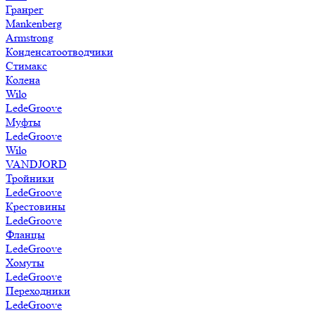
Гранрег
Mankenberg
Armstrong
Конденсатоотводчики
Стимакс
Колена
Wilo
LedeGroove
Муфты
LedeGroove
Wilo
VANDJORD
Тройники
LedeGroove
Крестовины
LedeGroove
Фланцы
LedeGroove
Хомуты
LedeGroove
Переходники
LedeGroove