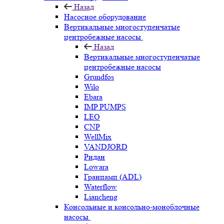
Назад
Насосное оборудование
Вертикальные многоступенчатые
центробежные насосы
Назад
Вертикальные многоступенчатые
центробежные насосы
Grundfos
Wilo
Ebara
IMP PUMPS
LEO
CNP
WellMix
VANDJORD
Ридан
Lowara
Гранпамп (ADL)
Waterflow
Liancheng
Консольные и консольно-моноблочные
насосы