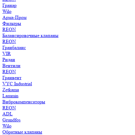
Гранар
Wilo
Арма-Пром
Фильтры
REON
Балансировочные клапаны
REON
Гранбаланс
VIR
Ридан
Вентили
REON
Гранвент
VYC Industrial
Zetkama
Lammin
Виброкомпенсаторы
REON
ADL
Grundfos
Wilo
Обратные клапаны