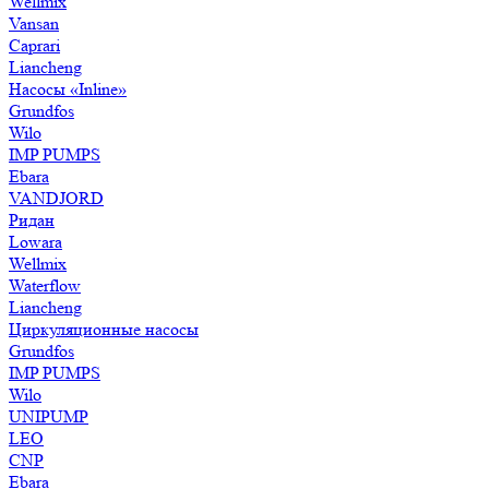
Wellmix
Vansan
Caprari
Liancheng
Насосы «Inline»
Grundfos
Wilo
IMP PUMPS
Ebara
VANDJORD
Ридан
Lowara
Wellmix
Waterflow
Liancheng
Циркуляционные насосы
Grundfos
IMP PUMPS
Wilo
UNIPUMP
LEO
CNP
Ebara