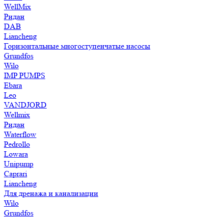
WellMix
Ридан
DAB
Liancheng
Горизонтальные многоступенчатые насосы
Grundfos
Wilo
IMP PUMPS
Ebara
Leo
VANDJORD
Wellmix
Ридан
Waterflow
Pedrollo
Lowara
Unipump
Caprari
Liancheng
Для дренажа и канализации
Wilo
Grundfos