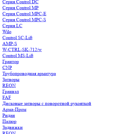
Серия Control DC
Серия Control MP
Серия Control MPC-E
Серия Control MPC-S
Серия LC
Wilo
Control SC-Lift
AMP-S
W-CTRL-SK-712/w
Control MS-Lift
Грантор
CNP
Трубопроводная арматура
Затворы
REON
Гранвэл
FAF
Дисковые затворы с поворотной рукояткой
Арма-Пром
Ридан
Палюр
Задвижки
REON