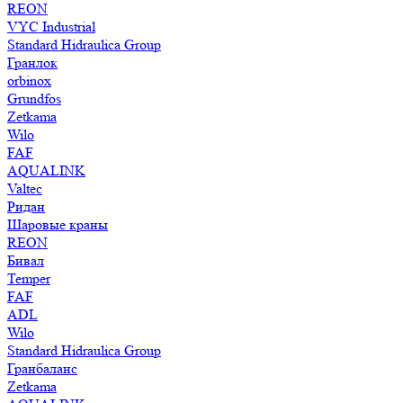
REON
VYC Industrial
Standard Hidraulica Group
Гранлок
orbinox
Grundfos
Zetkama
Wilo
FAF
AQUALINK
Valtec
Ридан
Шаровые краны
REON
Бивал
Temper
FAF
ADL
Wilo
Standard Hidraulica Group
Гранбаланс
Zetkama