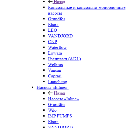
Назад
Консольные и консольно-моноблочные
насосы
Grundfos
Ebara
LEO
VANDJORD
CNP
Waterflow
Lowara
Гранпамп (ADL)
Wellmix
Vansan
Caprari
Liancheng
Насосы «Inline»
Назад
Насосы «Inline»
Grundfos
Wilo
IMP PUMPS
Ebara
VANDJORD