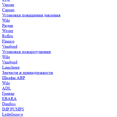
Vansan
Caprari
Установки повышения давления
Wilo
Ридан
Wester
Reflex
Flamco
Vandjord
Установки пожаротушения
Wilo
Vandjord
Liancheng
Запчасти и принадлежности
Шкафы АВР
Wilo
ADL
Гранар
EBARA
Danfoss
IMP PUMPS
LedeGroove