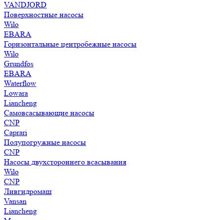
VANDJORD
Поверхностные насосы
Wilo
EBARA
Горизонтальные центробежные насосы
Wilo
Grundfos
EBARA
Waterflow
Lowara
Liancheng
Самовсасывающие насосы
CNP
Caprari
Полупогружные насосы
CNP
Насосы двухстороннего всасывания
Wilo
CNP
Ливгидромаш
Vansan
Liancheng