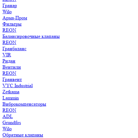
Гранар
Wilo
Арма-Пром
Фильтры
REON
Балансировочные клапаны
REON
Гранбаланс
VIR
Ридан
Вентили
REON
Гранвент
VYC Industrial
Zetkama
Lammin
Виброкомпенсаторы
REON
ADL
Grundfos
Wilo
Обратные клапаны