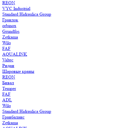
REON
VYC Industrial
Standard Hidraulica Group
Гранлок
orbinox
Grundfos
Zetkama
Wilo
FAF
AQUALINK
Valtec
Ридан
Шаровые краны
REON
Бивал
Temper
FAF
ADL
Wilo
Standard Hidraulica Group
Гранбаланс
Zetkama