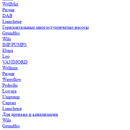
WellMix
Ридан
DAB
Liancheng
Горизонтальные многоступенчатые насосы
Grundfos
Wilo
IMP PUMPS
Ebara
Leo
VANDJORD
Wellmix
Ридан
Waterflow
Pedrollo
Lowara
Unipump
Caprari
Liancheng
Для дренажа и канализации
Wilo
Grundfos