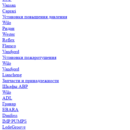
Vansan
Caprari
Установки повышения давления
Wilo
Ридан
Wester
Reflex
Flamco
Vandjord
Установки пожаротушения
Wilo
Vandjord
Liancheng
Запчасти и принадлежности
Шкафы АВР
Wilo
ADL
Гранар
EBARA
Danfoss
IMP PUMPS
LedeGroove