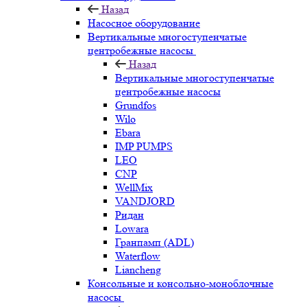
Назад
Насосное оборудование
Вертикальные многоступенчатые
центробежные насосы
Назад
Вертикальные многоступенчатые
центробежные насосы
Grundfos
Wilo
Ebara
IMP PUMPS
LEO
CNP
WellMix
VANDJORD
Ридан
Lowara
Гранпамп (ADL)
Waterflow
Liancheng
Консольные и консольно-моноблочные
насосы