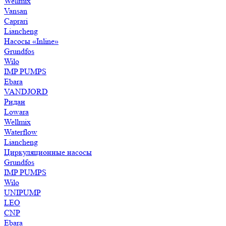
Wellmix
Vansan
Caprari
Liancheng
Насосы «Inline»
Grundfos
Wilo
IMP PUMPS
Ebara
VANDJORD
Ридан
Lowara
Wellmix
Waterflow
Liancheng
Циркуляционные насосы
Grundfos
IMP PUMPS
Wilo
UNIPUMP
LEO
CNP
Ebara