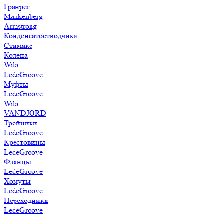
Гранрег
Mankenberg
Armstrong
Конденсатоотводчики
Стимакс
Колена
Wilo
LedeGroove
Муфты
LedeGroove
Wilo
VANDJORD
Тройники
LedeGroove
Крестовины
LedeGroove
Фланцы
LedeGroove
Хомуты
LedeGroove
Переходники
LedeGroove