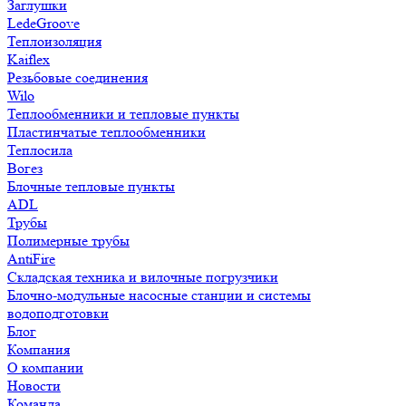
Заглушки
LedeGroove
Теплоизоляция
Kaiflex
Резьбовые соединения
Wilo
Теплообменники и тепловые пункты
Пластинчатые теплообменники
Теплосила
Вогез
Блочные тепловые пункты
ADL
Трубы
Полимерные трубы
AntiFire
Складская техника и вилочные погрузчики
Блочно-модульные насосные станции и системы
водоподготовки
Блог
Компания
О компании
Новости
Команда