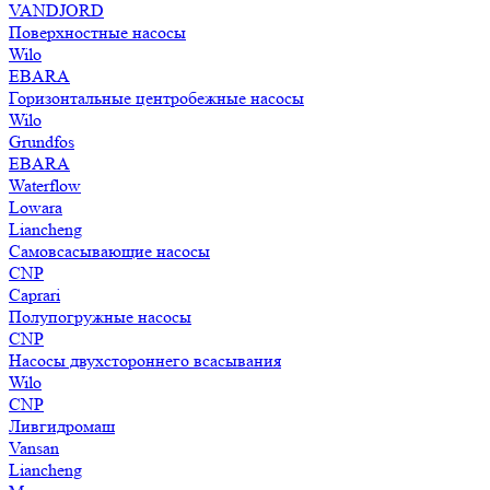
VANDJORD
Поверхностные насосы
Wilo
EBARA
Горизонтальные центробежные насосы
Wilo
Grundfos
EBARA
Waterflow
Lowara
Liancheng
Самовсасывающие насосы
CNP
Caprari
Полупогружные насосы
CNP
Насосы двухстороннего всасывания
Wilo
CNP
Ливгидромаш
Vansan
Liancheng