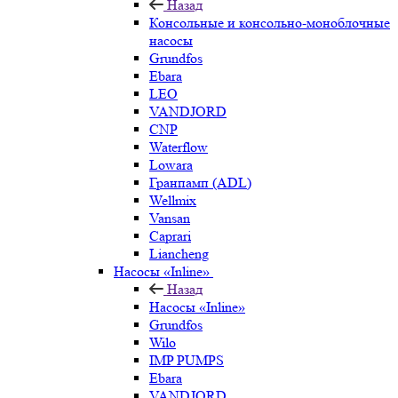
Назад
Консольные и консольно-моноблочные
насосы
Grundfos
Ebara
LEO
VANDJORD
CNP
Waterflow
Lowara
Гранпамп (ADL)
Wellmix
Vansan
Caprari
Liancheng
Насосы «Inline»
Назад
Насосы «Inline»
Grundfos
Wilo
IMP PUMPS
Ebara
VANDJORD