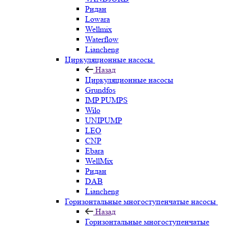
Ридан
Lowara
Wellmix
Waterflow
Liancheng
Циркуляционные насосы
Назад
Циркуляционные насосы
Grundfos
IMP PUMPS
Wilo
UNIPUMP
LEO
CNP
Ebara
WellMix
Ридан
DAB
Liancheng
Горизонтальные многоступенчатые насосы
Назад
Горизонтальные многоступенчатые