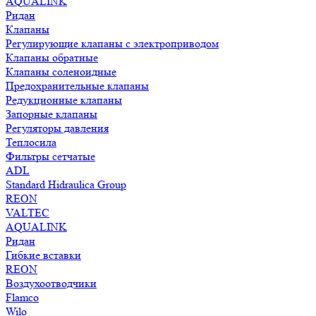
AQUALINK
Ридан
Клапаны
Регулирующие клапаны с электроприводом
Клапаны обратные
Клапаны соленоидные
Предохранительные клапаны
Редукционные клапаны
Запорные клапаны
Регуляторы давления
Теплосила
Фильтры сетчатые
ADL
Standard Hidraulica Group
REON
VALTEC
AQUALINK
Ридан
Гибкие вставки
REON
Воздухоотводчики
Flamco
Wilo