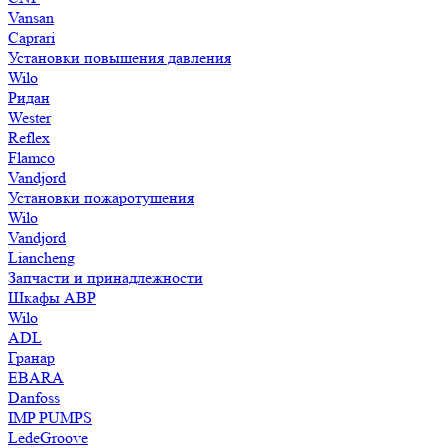
Vansan
Caprari
Установки повышения давления
Wilo
Ридан
Wester
Reflex
Flamco
Vandjord
Установки пожаротушения
Wilo
Vandjord
Liancheng
Запчасти и принадлежности
Шкафы АВР
Wilo
ADL
Гранар
EBARA
Danfoss
IMP PUMPS
LedeGroove