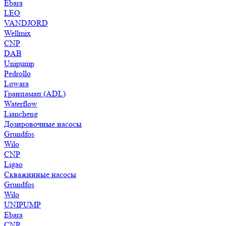
Ebara
LEO
VANDJORD
Wellmix
CNP
DAB
Unipump
Pedrollo
Lowara
Гранпамап (ADL)
Waterflow
Liancheng
Дозировочные насосы
Grundfos
Wilo
CNP
Ligao
Скважинные насосы
Grundfos
Wilo
UNIPUMP
Ebara
CNP