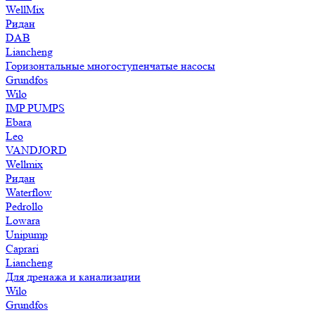
WellMix
Ридан
DAB
Liancheng
Горизонтальные многоступенчатые насосы
Grundfos
Wilo
IMP PUMPS
Ebara
Leo
VANDJORD
Wellmix
Ридан
Waterflow
Pedrollo
Lowara
Unipump
Caprari
Liancheng
Для дренажа и канализации
Wilo
Grundfos