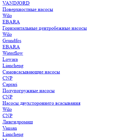
VANDJORD
Поверхностные насосы
Wilo
EBARA
Горизонтальные центробежные насосы
Wilo
Grundfos
EBARA
Waterflow
Lowara
Liancheng
Самовсасывающие насосы
CNP
Caprari
Полупогружные насосы
CNP
Насосы двухстороннего всасывания
Wilo
CNP
Ливгидромаш
Vansan
Liancheng