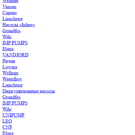
Wellmix
Vansan
Caprari
Liancheng
Насосы «Inline»
Grundfos
Wilo
IMP PUMPS
Ebara
VANDJORD
Ридан
Lowara
Wellmix
Waterflow
Liancheng
Циркуляционные насосы
Grundfos
IMP PUMPS
Wilo
UNIPUMP
LEO
CNP
Ebara