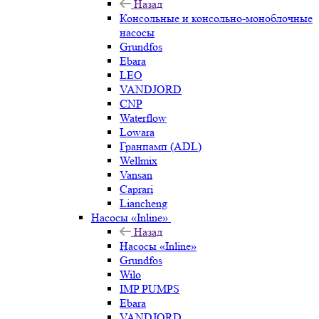
Назад
Консольные и консольно-моноблочные
насосы
Grundfos
Ebara
LEO
VANDJORD
CNP
Waterflow
Lowara
Гранпамп (ADL)
Wellmix
Vansan
Caprari
Liancheng
Насосы «Inline»
Назад
Насосы «Inline»
Grundfos
Wilo
IMP PUMPS
Ebara
VANDJORD