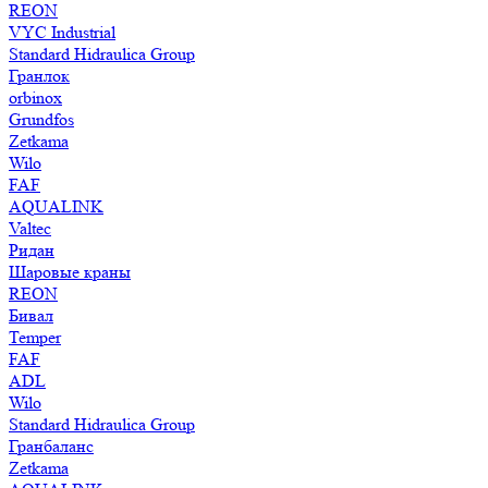
REON
VYC Industrial
Standard Hidraulica Group
Гранлок
orbinox
Grundfos
Zetkama
Wilo
FAF
AQUALINK
Valtec
Ридан
Шаровые краны
REON
Бивал
Temper
FAF
ADL
Wilo
Standard Hidraulica Group
Гранбаланс
Zetkama