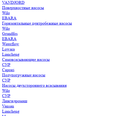
VANDJORD
Поверхностные насосы
Wilo
EBARA
Горизонтальные центробежные насосы
Wilo
Grundfos
EBARA
Waterflow
Lowara
Liancheng
Самовсасывающие насосы
CNP
Caprari
Полупогружные насосы
CNP
Насосы двухстороннего всасывания
Wilo
CNP
Ливгидромаш
Vansan
Liancheng