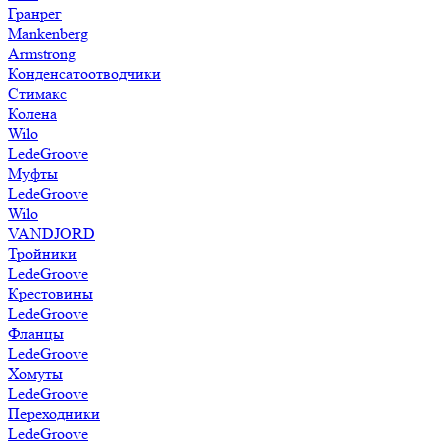
Гранрег
Mankenberg
Armstrong
Конденсатоотводчики
Стимакс
Колена
Wilo
LedeGroove
Муфты
LedeGroove
Wilo
VANDJORD
Тройники
LedeGroove
Крестовины
LedeGroove
Фланцы
LedeGroove
Хомуты
LedeGroove
Переходники
LedeGroove