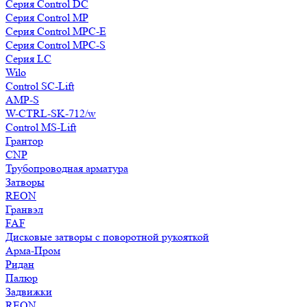
Серия Control DC
Серия Control MP
Серия Control MPC-E
Серия Control MPC-S
Серия LC
Wilo
Control SC-Lift
AMP-S
W-CTRL-SK-712/w
Control MS-Lift
Грантор
CNP
Трубопроводная арматура
Затворы
REON
Гранвэл
FAF
Дисковые затворы с поворотной рукояткой
Арма-Пром
Ридан
Палюр
Задвижки
REON