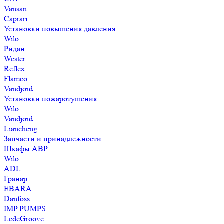
Vansan
Caprari
Установки повышения давления
Wilo
Ридан
Wester
Reflex
Flamco
Vandjord
Установки пожаротушения
Wilo
Vandjord
Liancheng
Запчасти и принадлежности
Шкафы АВР
Wilo
ADL
Гранар
EBARA
Danfoss
IMP PUMPS
LedeGroove