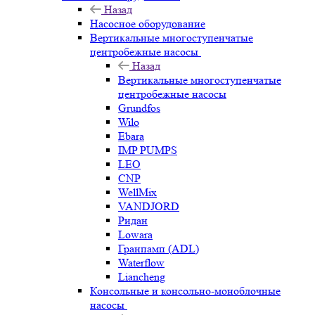
Назад
Насосное оборудование
Вертикальные многоступенчатые
центробежные насосы
Назад
Вертикальные многоступенчатые
центробежные насосы
Grundfos
Wilo
Ebara
IMP PUMPS
LEO
CNP
WellMix
VANDJORD
Ридан
Lowara
Гранпамп (ADL)
Waterflow
Liancheng
Консольные и консольно-моноблочные
насосы