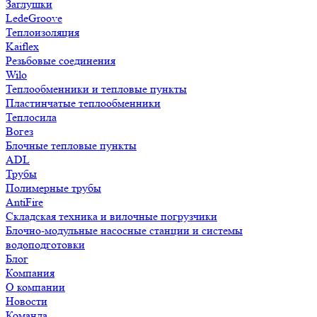
Заглушки
LedeGroove
Теплоизоляция
Kaiflex
Резьбовые соединения
Wilo
Теплообменники и тепловые пункты
Пластинчатые теплообменники
Теплосила
Вогез
Блочные тепловые пункты
ADL
Трубы
Полимерные трубы
AntiFire
Складская техника и вилочные погрузчики
Блочно-модульные насосные станции и системы
водоподготовки
Блог
Компания
О компании
Новости
Команда