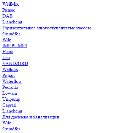
WellMix
Ридан
DAB
Liancheng
Горизонтальные многоступенчатые насосы
Grundfos
Wilo
IMP PUMPS
Ebara
Leo
VANDJORD
Wellmix
Ридан
Waterflow
Pedrollo
Lowara
Unipump
Caprari
Liancheng
Для дренажа и канализации
Wilo
Grundfos