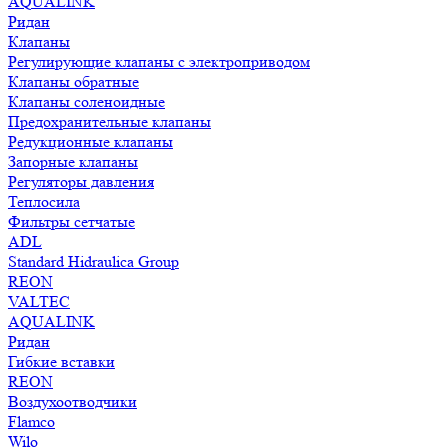
AQUALINK
Ридан
Клапаны
Регулирующие клапаны с электроприводом
Клапаны обратные
Клапаны соленоидные
Предохранительные клапаны
Редукционные клапаны
Запорные клапаны
Регуляторы давления
Теплосила
Фильтры сетчатые
ADL
Standard Hidraulica Group
REON
VALTEC
AQUALINK
Ридан
Гибкие вставки
REON
Воздухоотводчики
Flamco
Wilo