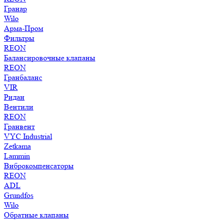
Гранар
Wilo
Арма-Пром
Фильтры
REON
Балансировочные клапаны
REON
Гранбаланс
VIR
Ридан
Вентили
REON
Гранвент
VYC Industrial
Zetkama
Lammin
Виброкомпенсаторы
REON
ADL
Grundfos
Wilo
Обратные клапаны