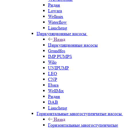
Ридан
Lowara
Wellmix
Waterflow
Liancheng
Циркуляционные насосы
Назад
Циркуляционные насосы
Grundfos
IMP PUMPS
Wilo
UNIPUMP
LEO
CNP
Ebara
WellMix
Ридан
DAB
Liancheng
Горизонтальные многоступенчатые насосы
Назад
Горизонтальные многоступенчатые