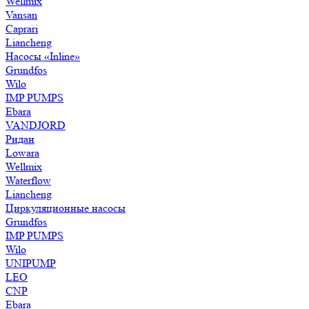
Wellmix
Vansan
Caprari
Liancheng
Насосы «Inline»
Grundfos
Wilo
IMP PUMPS
Ebara
VANDJORD
Ридан
Lowara
Wellmix
Waterflow
Liancheng
Циркуляционные насосы
Grundfos
IMP PUMPS
Wilo
UNIPUMP
LEO
CNP
Ebara