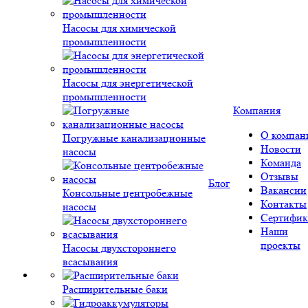
Насосы для химической
промышленности
Насосы для энергетической
промышленности
Компания
О компан
Погружные канализационные
Новости
насосы
Команда
Отзывы
Блог
Вакансии
Консольные центробежные
Контакты
насосы
Сертифик
Наши
проекты
Насосы двухстороннего
всасывания
Расширительные баки