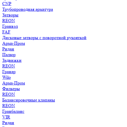
CNP
Трубопроводная арматура
Затворы
REON
Гранвэл
FAF
Дисковые затворы с поворотной рукояткой
Арма-Пром
Ридан
Палюр
Задвижки
REON
Гранар
Wilo
Арма-Пром
Фильтры
REON
Балансировочные клапаны
REON
Гранбаланс
VIR
Ридан