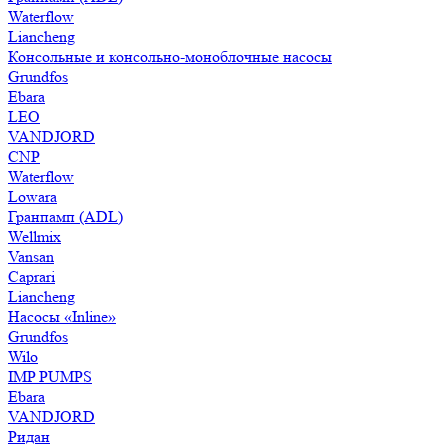
Waterflow
Liancheng
Консольные и консольно-моноблочные насосы
Grundfos
Ebara
LEO
VANDJORD
CNP
Waterflow
Lowara
Гранпамп (ADL)
Wellmix
Vansan
Caprari
Liancheng
Насосы «Inline»
Grundfos
Wilo
IMP PUMPS
Ebara
VANDJORD
Ридан