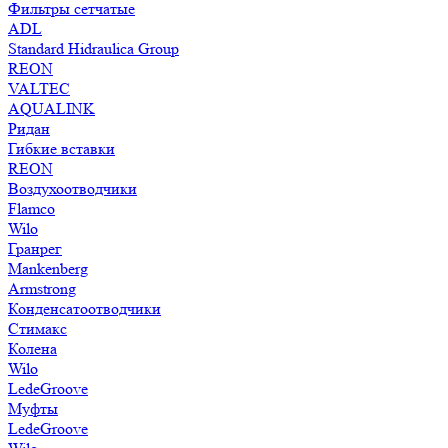
Фильтры сетчатые
ADL
Standard Hidraulica Group
REON
VALTEC
AQUALINK
Ридан
Гибкие вставки
REON
Воздухоотводчики
Flamco
Wilo
Гранрег
Mankenberg
Armstrong
Конденсатоотводчики
Стимакс
Колена
Wilo
LedeGroove
Муфты
LedeGroove