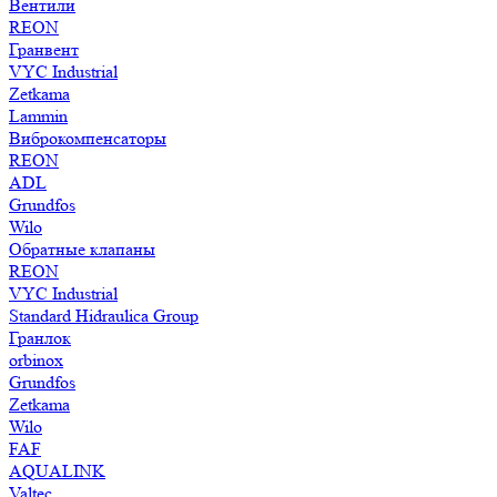
Вентили
REON
Гранвент
VYC Industrial
Zetkama
Lammin
Виброкомпенсаторы
REON
ADL
Grundfos
Wilo
Обратные клапаны
REON
VYC Industrial
Standard Hidraulica Group
Гранлок
orbinox
Grundfos
Zetkama
Wilo
FAF
AQUALINK
Valtec