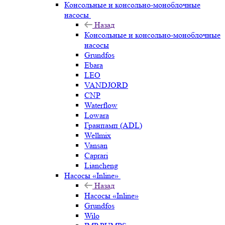
Консольные и консольно-моноблочные
насосы
Назад
Консольные и консольно-моноблочные
насосы
Grundfos
Ebara
LEO
VANDJORD
CNP
Waterflow
Lowara
Гранпамп (ADL)
Wellmix
Vansan
Caprari
Liancheng
Насосы «Inline»
Назад
Насосы «Inline»
Grundfos
Wilo