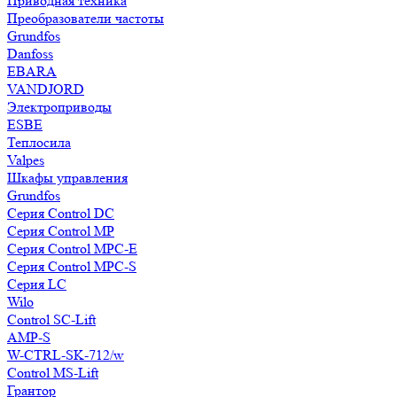
Приводная техника
Преобразователи частоты
Grundfos
Danfoss
EBARA
VANDJORD
Электроприводы
ESBE
Теплосила
Valpes
Шкафы управления
Grundfos
Серия Control DC
Серия Control MP
Серия Control MPC-E
Серия Control MPC-S
Серия LC
Wilo
Control SC-Lift
AMP-S
W-CTRL-SK-712/w
Control MS-Lift
Грантор