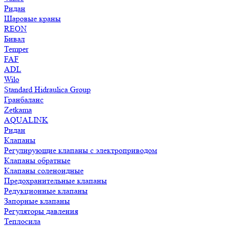
Ридан
Шаровые краны
REON
Бивал
Temper
FAF
ADL
Wilo
Standard Hidraulica Group
Гранбаланс
Zetkama
AQUALINK
Ридан
Клапаны
Регулирующие клапаны с электроприводом
Клапаны обратные
Клапаны соленоидные
Предохранительные клапаны
Редукционные клапаны
Запорные клапаны
Регуляторы давления
Теплосила