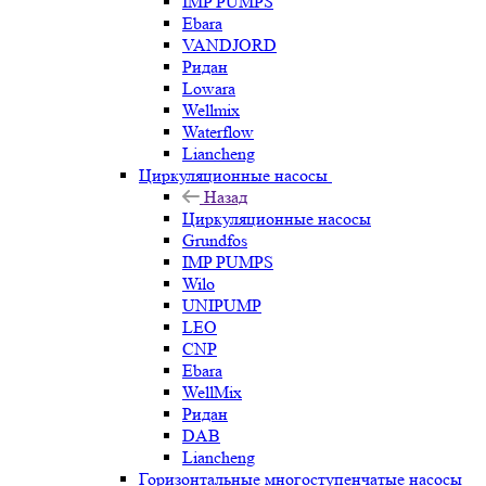
IMP PUMPS
Ebara
VANDJORD
Ридан
Lowara
Wellmix
Waterflow
Liancheng
Циркуляционные насосы
Назад
Циркуляционные насосы
Grundfos
IMP PUMPS
Wilo
UNIPUMP
LEO
CNP
Ebara
WellMix
Ридан
DAB
Liancheng
Горизонтальные многоступенчатые насосы