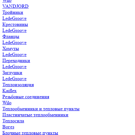
Wilo
VANDJORD
Тройники
LedeGroove
Крестовины
LedeGroove
Фланцы
LedeGroove
Хомуты
LedeGroove
Переходники
LedeGroove
Заглушки
LedeGroove
Теплоизоляция
Kaiflex
Резьбовые соединения
Wilo
Теплообменники и тепловые пункты
Пластинчатые теплообменники
Теплосила
Вогез
Блочные тепловые пункты