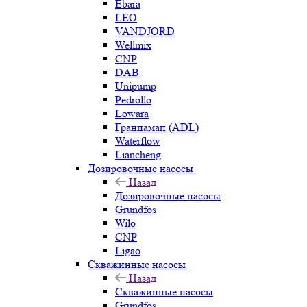
Ebara
LEO
VANDJORD
Wellmix
CNP
DAB
Unipump
Pedrollo
Lowara
Гранпамап (ADL)
Waterflow
Liancheng
Дозировочные насосы
Назад
Дозировочные насосы
Grundfos
Wilo
CNP
Ligao
Скважинные насосы
Назад
Скважинные насосы
Grundfos