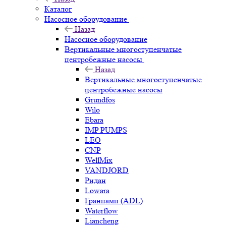
Каталог
Насосное оборудование
Назад
Насосное оборудование
Вертикальные многоступенчатые
центробежные насосы
Назад
Вертикальные многоступенчатые
центробежные насосы
Grundfos
Wilo
Ebara
IMP PUMPS
LEO
CNP
WellMix
VANDJORD
Ридан
Lowara
Гранпамп (ADL)
Waterflow
Liancheng